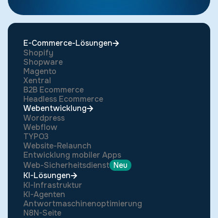
E-Commerce-Lösungen
Shopify
Shopware
Magento
Xentral
B2B Ecommerce
Headless Ecommerce
Webentwicklung
Wordpress
Webflow
TYPO3
Website-Relaunch
Entwicklung mobiler Apps
Web-Sicherheitsdienst
Neu
KI-Lösungen
KI-Infrastruktur
KI-Agenten
Antwortmaschinenoptimierung
N8N-Seite